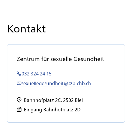
Kontakt
Zen­trum für se­xu­el­le Ge­sund­heit
032 324 24 15
sexuellegesundheit@szb-chb.ch
Bahnhofplatz 2C, 2502 Biel
Eingang Bahnhofplatz 2D