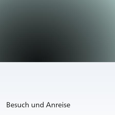
Be­such und An­rei­se