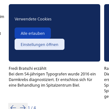
 im
Verwendete Cookies
t
Alle erlauben
Einstellungen öffnen
Fredi Bratschi erzählt
Ra
Bei dem 54-jährigen Typografen wurde 2016 ein
Di
Darmkrebs diagnostiziert. Er entschloss sich für
er
eine Behandlung im Spitalzentrum Biel.
Sp
Sp
ge
1
/
4