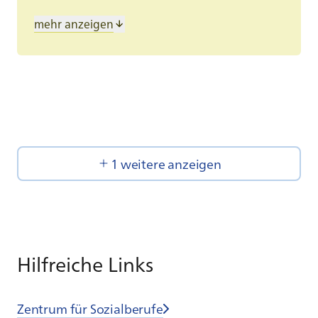
Teamfähigkeit, Offenheit und
mehr anzeigen
Kreativität
aber vor allem: einen herzlichen
Umgang mit den Kindern
1 weitere anzeigen
Hilfreiche Links
Zentrum für Sozialberufe