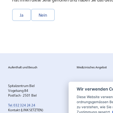
Ja
Nein
Aufenthalt und Besuch
Medizinisches Angebot
Spitalzentrum Biel
Wir verwenden C
Vogelsang 84
Postfach · 2501 Biel
Diese Website verwend
ordnungsgemässen Bet
Tel. 032 324 24 24
zu verstehen, wie Sie 
Kontakt (LINK SETZTEN)
Zustimmung gesetzt.