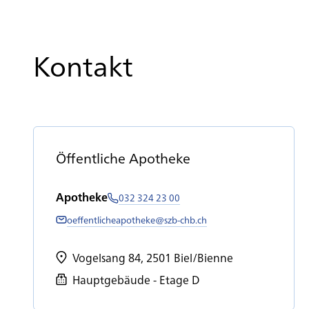
Kontakt
Öf­fent­li­che Apo­the­ke
Apotheke
032 324 23 00
oeffentlicheapotheke@szb-chb.ch
Vogelsang 84, 2501 Biel/Bienne
Hauptgebäude - Etage D